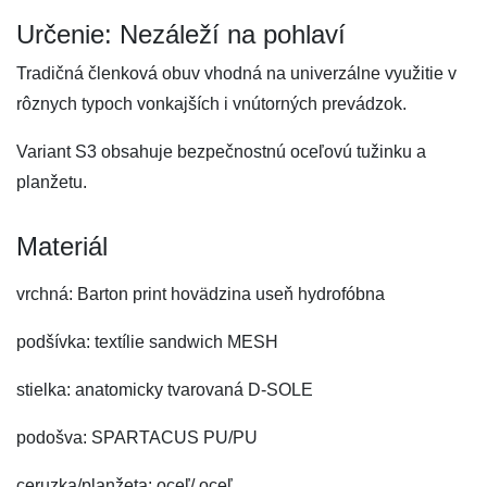
Určenie: Nezáleží na pohlaví
Tradičná členková obuv vhodná na univerzálne využitie v
rôznych typoch vonkajších i vnútorných prevádzok.
Variant S3 obsahuje bezpečnostnú oceľovú tužinku a
planžetu.
Materiál
vrchná: Barton print hovädzina useň hydrofóbna
podšívka: textílie sandwich MESH
stielka: anatomicky tvarovaná D-SOLE
podošva: SPARTACUS PU/PU
ceruzka/planžeta: oceľ/ oceľ