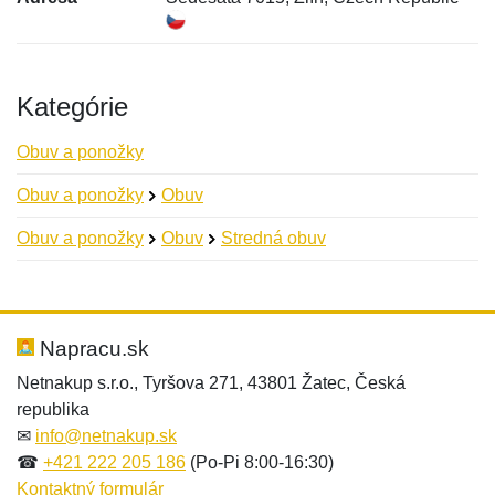
Kategórie
Obuv a ponožky
Obuv a ponožky
Obuv
Obuv a ponožky
Obuv
Stredná obuv
Nová recenzia
Nová otázka
Hodnotenie:
Meno:
*
*
Napracu.sk
Netnakup s.r.o., Tyršova 271, 43801 Žatec, Česká
republika
Meno:
E-mail:
*
*
✉
info@netnakup.sk
☎
+421 222 205 186
(Po-Pi 8:00-16:30)
Kontaktný formulár