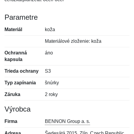
Parametre
Materiál
koža
Materiálové zloženie: koža
Ochranná
áno
kapsula
Trieda ochrany
S3
Typ zapínania
šnúrky
Záruka
2 roky
Výrobca
Firma
BENNON Group a. s.
Adresa
Šedesátá 7015, Zlín, Czech Republic