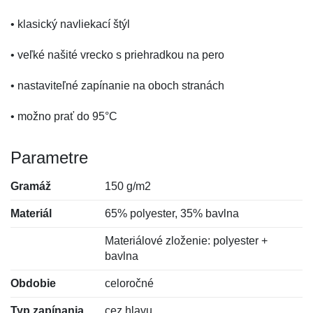
• klasický navliekací štýl
• veľké našité vrecko s priehradkou na pero
• nastaviteľné zapínanie na oboch stranách
• možno prať do 95°C
Parametre
Gramáž
150 g/m2
Materiál
65% polyester, 35% bavlna
Materiálové zloženie: polyester +
bavlna
Obdobie
celoročné
Typ zapínania
cez hlavu