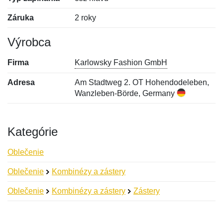
Záruka
2 roky
Výrobca
Firma
Karlowsky Fashion GmbH
Adresa
Am Stadtweg 2. OT Hohendodeleben,
Wanzleben-Börde, Germany
Kategórie
Oblečenie
Oblečenie
Kombinézy a zástery
Oblečenie
Kombinézy a zástery
Zástery
Nová recenzia
Nová otázka