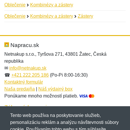
Oblečenie
Kombinézy a zástery
Oblečenie
Kombinézy a zástery
Zástery
Nová recenzia
Nová otázka
Hodnotenie:
Meno:
*
*
Napracu.sk
Netnakup s.r.o., Tyršova 271, 43801 Žatec, Česká
republika
Meno:
E-mail:
*
*
✉
info@netnakup.sk
☎
+421 222 205 186
(Po-Pi 8:00-16:30)
Kontaktný formulár
Naša predajňa
|
Náš výdajný box
E-mail:
*
Ponúkame mnoho možností platieb.
Správa
*
Zákaznícky servis
Tento web používa na poskytovanie služieb,
Novinky emailom
personalizáciu reklám a analýzu návštevnosti súbory
Správa
*
cookie. Používaním tohto webu s tým súhlasíte.