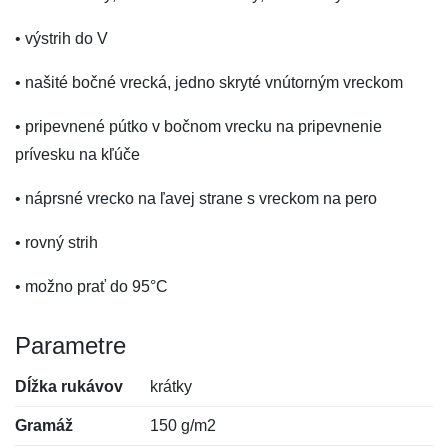
• výstrih do V
• našité bočné vrecká, jedno skryté vnútorným vreckom
• pripevnené pútko v bočnom vrecku na pripevnenie
prívesku na kľúče
• náprsné vrecko na ľavej strane s vreckom na pero
• rovný strih
• možno prať do 95°C
Parametre
Dĺžka rukávov
krátky
Gramáž
150 g/m2