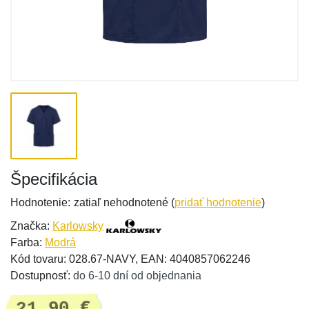
Špecifikácia
Hodnotenie:
zatiaľ nehodnotené (
pridať hodnotenie
)
Značka:
Karlowsky
Farba:
Modrá
Kód tovaru: 028.67-NAVY, EAN: 4040857062246
Dostupnosť:
do 6-10 dní od objednania
21,90 €