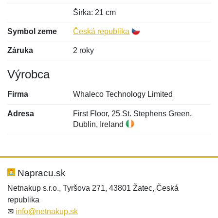
Šírka: 21 cm
Symbol zeme
Česká republika
Záruka
2 roky
Výrobca
Firma
Whaleco Technology Limited
Adresa
First Floor, 25 St. Stephens Green,
Dublin, Ireland
Nová recenzia
Nová otázka
Hodnotenie:
Meno:
*
*
Napracu.sk
Netnakup s.r.o., Tyršova 271, 43801 Žatec, Česká
republika
Meno:
E-mail:
*
*
✉
info@netnakup.sk