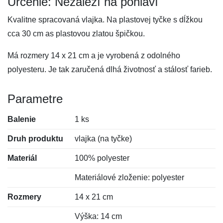
Určenie: Nezáleží na pohlaví
Kvalitne spracovaná vlajka. Na plastovej tyčke s dĺžkou
cca 30 cm as plastovou zlatou špičkou.
Má rozmery 14 x 21 cm a je vyrobená z odolného
polyesteru. Je tak zaručená dlhá životnosť a stálosť farieb.
Parametre
Balenie
1 ks
Druh produktu
vlajka (na tyčke)
Materiál
100% polyester
Materiálové zloženie: polyester
Rozmery
14 x 21 cm
Výška: 14 cm