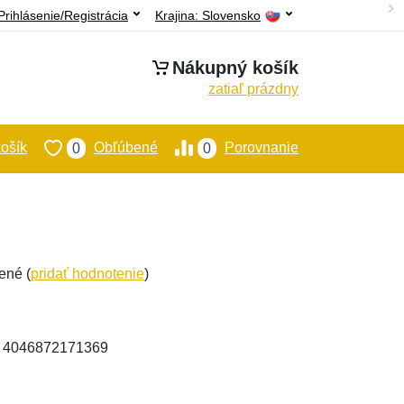
Prihlásenie/Registrácia
Krajina:
Slovensko
Nákupný košík
zatiaľ prázdny
ošík
Obľúbené
Porovnanie
0
0
ené (
pridať hodnotenie
)
: 4046872171369