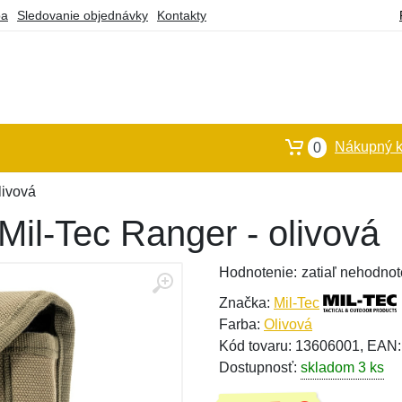
ba
Sledovanie objednávky
Kontakty
Nákupný k
0
livová
Mil-Tec Ranger - olivová
Hodnotenie:
zatiaľ nehodnot
Značka:
Mil-Tec
Farba:
Olivová
Kód tovaru: 13606001, EAN
Dostupnosť:
skladom 3 ks