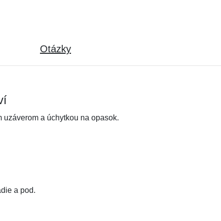
Otázky
ví
 uzáverom a úchytkou na opasok.
adie a pod.