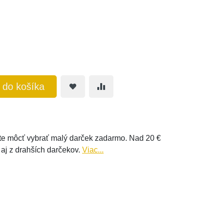
ť do košíka
e môcť vybrať malý darček zadarmo. Nad 20 €
 aj z drahších darčekov.
Viac...