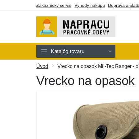
Zákaznícky servis
Výhody nákupu
Doprava a plat
Katalóg tovaru
Oblečenie
Úvod
Vrecko na opasok Mil-Tec Ranger - o
Doplnky
Vrecko na opasok 
Obuv a ponožky
Náradie a pomôcky
Batohy a púzdra
Darčekové poukazy
Výpredaj