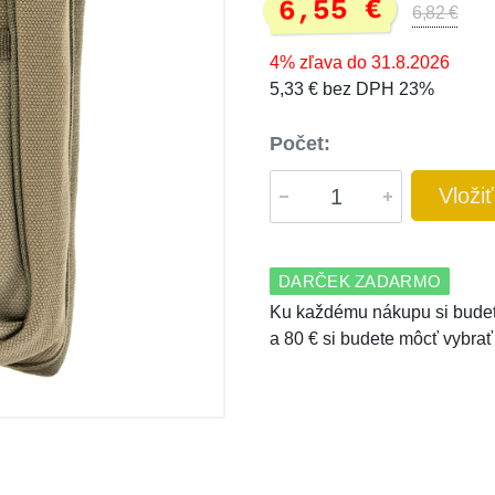
6,55 €
6,82 €
4% zľava do 31.8.2026
5,33 € bez DPH 23%
Počet:
Vloži
DARČEK ZADARMO
Ku každému nákupu si budet
a 80 € si budete môcť vybrať