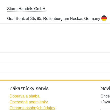
Sturm Handels GmbH
Graf-Bentzel-Str. 85, Rottenburg am Neckar, Germany
Meno:
E-mail:
*
*
E-mail:
*
Zákaznícky servis
Nov
Doprava a platba
Chcet
Obchodné podmienky
zľavá
Ochrana osobných údajov