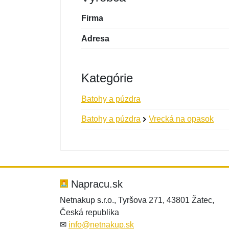
Firma
Adresa
Kategórie
Batohy a púzdra
Batohy a púzdra
Vrecká na opasok
Nová recenzia
Nová otázka
Hodnotenie:
Meno:
*
*
Napracu.sk
Netnakup s.r.o., Tyršova 271, 43801 Žatec,
Česká republika
Správa
Správa
*
*
✉
info@netnakup.sk