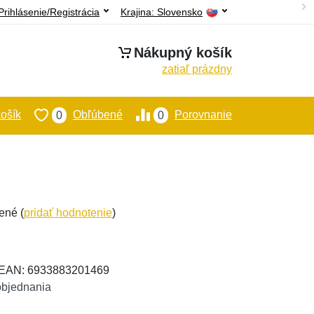
Prihlásenie/Registrácia
Krajina:
Slovensko
Nákupný košík
zatiaľ prázdny
ošík
Obľúbené
Porovnanie
0
0
ené (
pridať hodnotenie
)
, EAN: 6933883201469
objednania