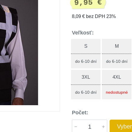
9,95 €
8,09 € bez DPH 23%
Veľkosť:
S
M
do 6-10 dní
do 6-10 dní
3XL
4XL
do 6-10 dní
nedostupné
Počet:
Vyber