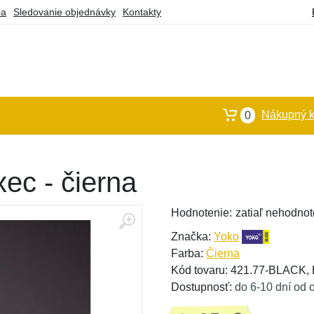
ba
Sledovanie objednávky
Kontakty
Nákupný k
0
ec - čierna
Hodnotenie:
zatiaľ nehodnot
Značka:
Yoko
Farba:
Čierna
Kód tovaru: 421.77-BLACK
Dostupnosť:
do 6-10 dní od 