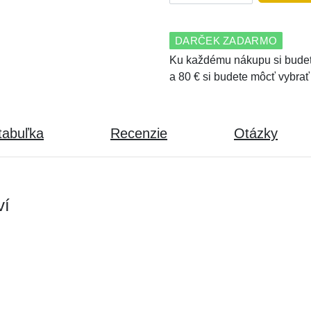
DARČEK ZADARMO
Ku každému nákupu si budet
a 80 € si budete môcť vybrať
tabuľka
Recenzie
Otázky
ví