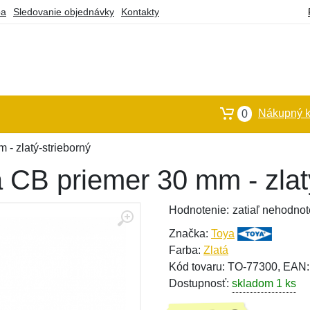
ba
Sledovanie objednávky
Kontakty
Nákupný k
0
- zlatý-strieborný
 CB priemer 30 mm - zlat
Hodnotenie:
zatiaľ nehodnot
Značka:
Toya
Farba:
Zlatá
Kód tovaru: TO-77300, EAN
Dostupnosť:
skladom 1 ks