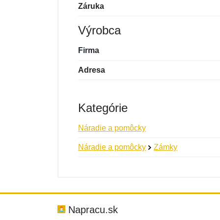
Záruka
Výrobca
Firma
Adresa
Kategórie
Náradie a pomôcky
Náradie a pomôcky
Zámky
Nová recenzia
Nová otázka
Hodnotenie:
Meno:
*
*
Napracu.sk