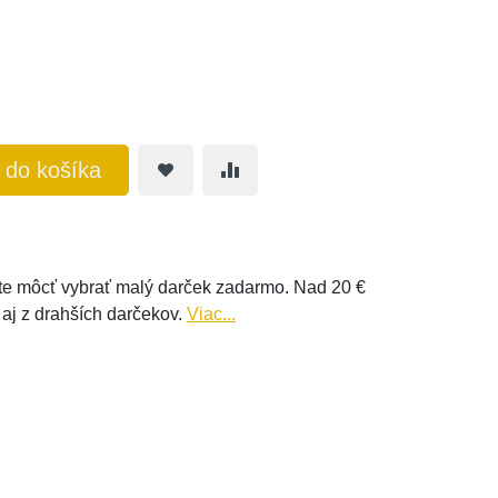
ť do košíka
e môcť vybrať malý darček zadarmo. Nad 20 €
 aj z drahších darčekov.
Viac...