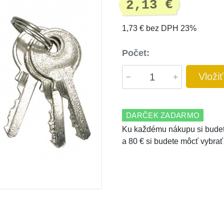
2,13 €
1,73 € bez DPH 23%
Počet:
Vloži
DARČEK ZADARMO
Ku každému nákupu si budet
a 80 € si budete môcť vybrať