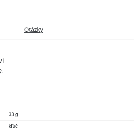
Otázky
ví
ý.
33 g
kľúč