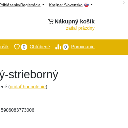
Prihlásenie/Registrácia
Krajina:
Slovensko
Nákupný košík
zatiaľ prázdny
ošík
Obľúbené
Porovnanie
0
0
ý-strieborný
ené (
pridať hodnotenie
)
: 5906083773006