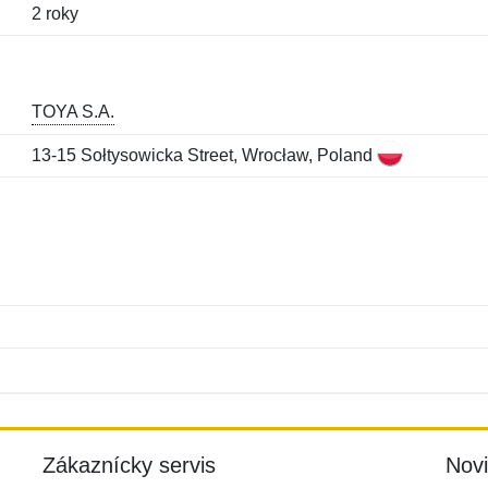
2 roky
TOYA S.A.
13-15 Sołtysowicka Street, Wrocław, Poland
Meno:
E-mail:
*
*
E-mail:
*
Zákaznícky servis
Nov