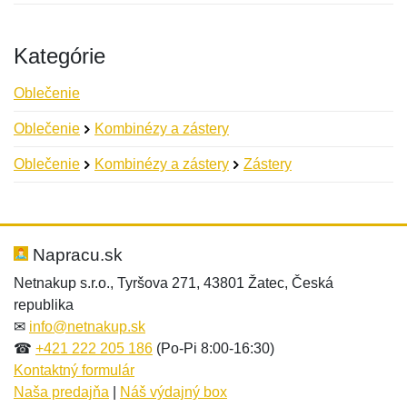
Kategórie
Oblečenie
Oblečenie
Kombinézy a zástery
Oblečenie
Kombinézy a zástery
Zástery
Nová recenzia
Nová otázka
Hodnotenie:
Meno:
*
*
Napracu.sk
Netnakup s.r.o., Tyršova 271, 43801 Žatec, Česká
republika
Meno:
E-mail:
*
*
✉
info@netnakup.sk
☎
+421 222 205 186
(Po-Pi 8:00-16:30)
Kontaktný formulár
Naša predajňa
|
Náš výdajný box
E-mail:
*