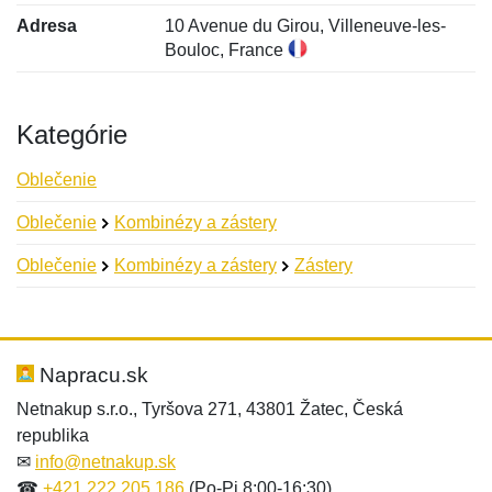
Adresa
10 Avenue du Girou, Villeneuve-les-
Bouloc, France
Kategórie
Oblečenie
Oblečenie
Kombinézy a zástery
Oblečenie
Kombinézy a zástery
Zástery
Nová recenzia
Nová otázka
Hodnotenie:
Meno:
*
*
Napracu.sk
Netnakup s.r.o., Tyršova 271, 43801 Žatec, Česká
republika
Meno:
E-mail:
*
*
✉
info@netnakup.sk
☎
+421 222 205 186
(Po-Pi 8:00-16:30)