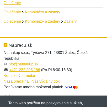
Oblečenie
Oblečenie
Kombinézy a zástery
Oblečenie
Kombinézy a zástery
Zástery
Nová recenzia
Nová otázka
Hodnotenie:
Meno:
*
*
Napracu.sk
Netnakup s.r.o., Tyršova 271, 43801 Žatec, Česká
republika
Meno:
E-mail:
*
*
✉
info@netnakup.sk
☎
+421 222 205 186
(Po-Pi 8:00-16:30)
Kontaktný formulár
Naša predajňa
|
Náš výdajný box
E-mail:
*
Ponúkame mnoho možností platieb.
Správa
*
Zákaznícky servis
Tento web používa na poskytovanie služieb,
Novinky emailom